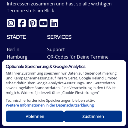
Interessen zusammen und hast so alle wichtigen
Termine stets im Blick.
STÄDTE
SERVICES
Berlin
Support
Hamburg
QR-Codes für Deine Termine
Herford
Termine buchen
Optionale Speicherung & Google Analytics
Bielefeld
Premium-Kalender
Mit Ihrer Zustimmung speichern wir Daten zur Seitenoptimierung
und Kampagnenmessung auf Ihrem Gerät. Google Ireland Limited
Köln
Online-Terminbuchungstool
erhält dafür über Google Analytics 4 Nutzungs- und Gerätedaten
München
Event-Bridge Anleitung
sowie ungefähre Standortdaten. Eine Verarbeitung in den USA ist
möglich. Widerruf jederzeit über „Cookie-Einstellungen“.
Stuttgart
Location-Kalender
Technisch erforderliche Speicherungen bleiben aktiv.
Hannover
"Wer zeigt es?" für Gastronomie
Weitere Informationen in der Datenschutzerklärung
Events
Kalender
Ablehnen
Zustimmen
Locations