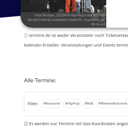
Paul Broeker
,
20220610 Hip-Hop-Crew 0101099
Heroes-Festival Auestadion Kassel 01
, Ausschnitt,
CC
BY-SA 4.0
termine.de ist weder Veranstalter noch Ticketverkä
Kalender-Ersteller: Veranstaltungen und Events termi
Alle Termine:
Filter:
#Konzerte
#HipHop
#RnB
#WeitereKonzerte
Es werden nur Termine mit Geo-Koordinaten angeze