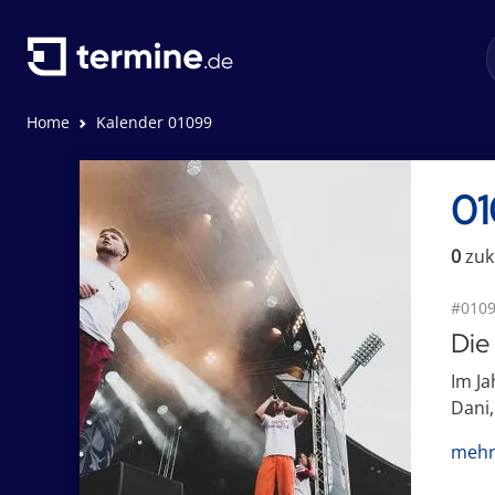
Home
Kalender 01099
0
0
zuk
#0109
Die
Im Ja
Dani,
mehr