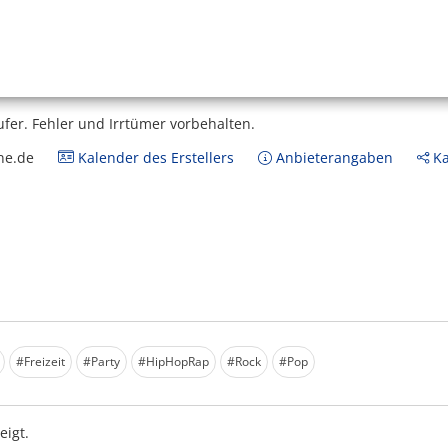
ufer.
Fehler und Irrtümer vorbehalten.
ne.de
Kalender des Erstellers
Anbieterangaben
Ka
#Freizeit
#Party
#HipHopRap
#Rock
#Pop
igt.