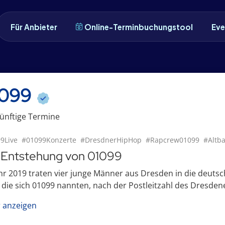
Für Anbieter
Online-Terminbuchungstool
Eve
1099
ünftige
Termin
e
9Live
#01099Konzerte
#DresdnerHipHop
#Rapcrew01099
#Altb
 Entstehung von 01099
hr 2019 traten vier junge Männer aus Dresden in die deutsc
 die sich 01099 nannten, nach der Postleitzahl des Dresdener
 anzeigen