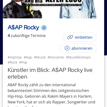
A$AP Rocky
4
zukünftige
Termin
e
einbetten
abonnieren
#HipHop
#Rap
#Musik
#Konzerte
#Musikfestivals
#Rock
#Pop
Künstler im Blick: A$AP Rocky live
erleben
A$AP Rocky zählt zu den international
bekanntesten Stimmen des zeitgenössischen
Hip-Hop. Geboren als Rakim Mayers in Harlem,
New York, hat er sich als Rapper, Songwriter und