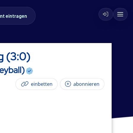
nt eintragen
g (3:0)
eyball)
einbetten
abonnieren