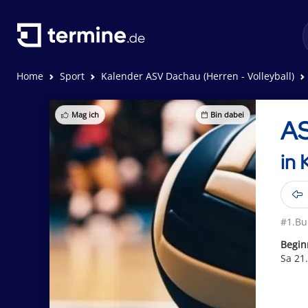
Home
Sport
Kalender ASV Dachau (Herren - Volleyball)
Mag ich
Bin dabei
AS
in 
#1.Bu
Begin
Sa 21