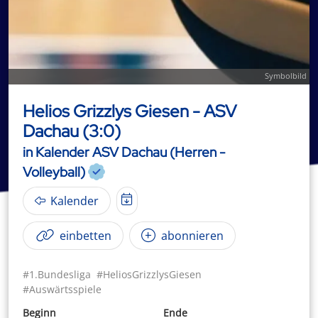
Symbolbild
Helios Grizzlys Giesen - ASV
Dachau (3:0)
in Kalender ASV Dachau (Herren -
Volleyball)
Kalender
einbetten
abonnieren
#1.Bundesliga
#HeliosGrizzlysGiesen
#Auswärtsspiele
Beginn
Ende