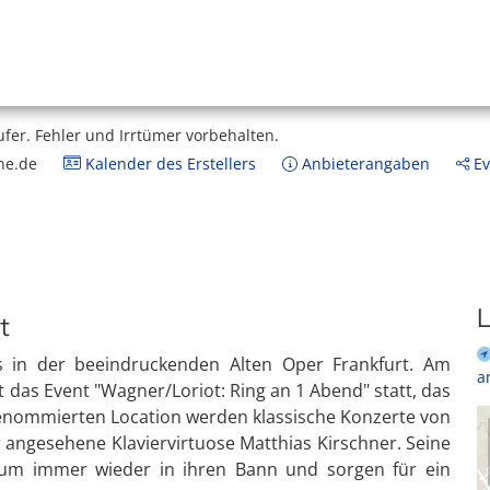
ufer.
Fehler und Irrtümer vorbehalten.
ne.de
Kalender des Erstellers
Anbieterangaben
Ev
L
t
nis in der beeindruckenden Alten Oper Frankfurt. Am
a
 das Event "Wagner/Loriot: Ring an 1 Abend" statt, das
r renommierten Location werden klassische Konzerte von
r angesehene Klaviervirtuose Matthias Kirschner. Seine
ikum immer wieder in ihren Bann und sorgen für ein