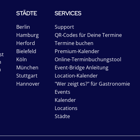
STÄDTE
SERVICES
Berlin
Support
Hamburg
QR-Codes für Deine Termine
Herford
Termine buchen
Bielefeld
Premium-Kalender
st
Köln
Online-Terminbuchungstool
n
München
Event-Bridge Anleitung
n
Stuttgart
Location-Kalender
Hannover
"Wer zeigt es?" für Gastronomie
Events
Kalender
Locations
Städte