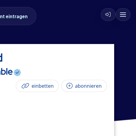
nt eintragen
d
mble
einbetten
abonnieren
3