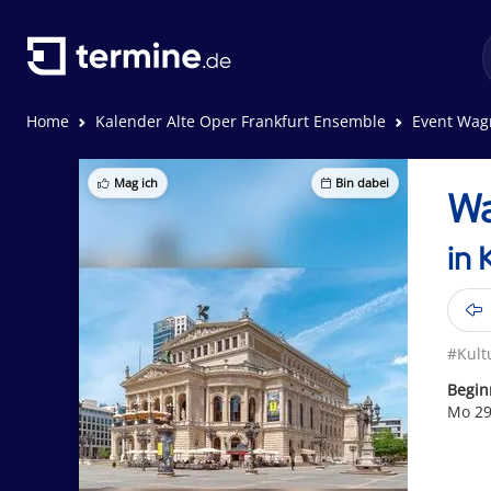
Home
Kalender Alte Oper Frankfurt Ensemble
Event Wagn
Mag ich
Bin dabei
Wa
in 
#Kult
Begin
Mo 29