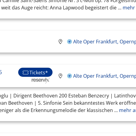
mille Saint-Saëns Sinfonie Nr. 3 c-Moll op. 78 »Orgelsinfoni
 weit das Auge reicht: Anna Lapwood begeistert die ...
mehr 
Alte Oper Frankfurt, Opern
5
Tickets*
Alte Oper Frankfurt, Opern
tinoglu | Dirigent Beethoven 200 Esteban Benzecry | Latinth
van Beethoven | 5. Sinfonie Sein bekanntestes Werk eröffnet
weniger als die Erkennungsmelodie der klassischen ...
mehr a