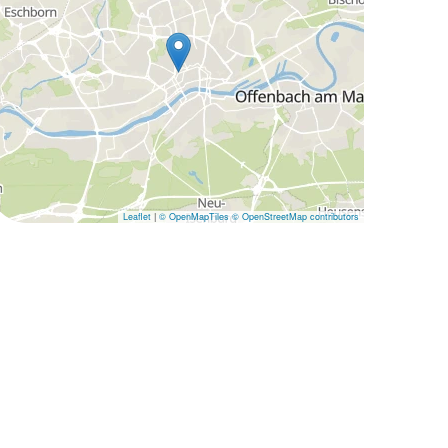
Leaflet
|
© OpenMapTiles
© OpenStreetMap contributors