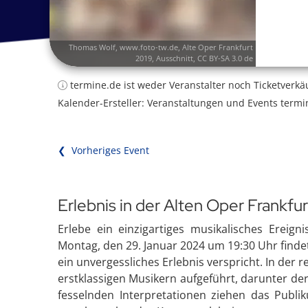
Thomas Wolf,
www.foto-tw.de
,
Alte Oper Frankfurt
2019
, Ausschnitt,
CC BY-SA 3.0 de
termine.de ist weder Veranstalter noch Ticketverkä
Kalender-Ersteller: Veranstaltungen und Events termi
❮ Vorheriges Event
Erlebnis in der Alten Oper Frankfur
Erlebe ein einzigartiges musikalisches Ereig
Montag, den 29. Januar 2024 um 19:30 Uhr findet
ein unvergessliches Erlebnis verspricht. In de
erstklassigen Musikern aufgeführt, darunter de
fesselnden Interpretationen ziehen das Publ