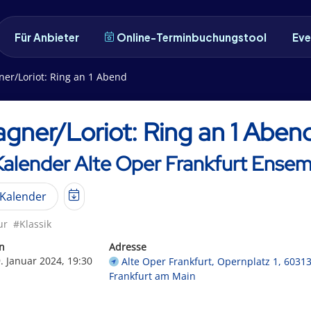
Für Anbieter
Online-Terminbuchungstool
Eve
er/Loriot: Ring an 1 Abend
gner/Loriot: Ring an 1 Aben
Kalender Alte Oper Frankfurt Ense
Kalender
ur
#Klassik
n
Adresse
. Januar 2024, 19:30
Alte Oper Frankfurt, Opernplatz 1, 6031
Frankfurt am Main