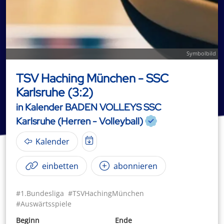
Symbolbild
TSV Haching München - SSC
Karlsruhe (3:2)
in Kalender BADEN VOLLEYS SSC
Karlsruhe (Herren - Volleyball)
Kalender
einbetten
abonnieren
#1.Bundesliga
#TSVHachingMünchen
#Auswärtsspiele
Beginn
Ende