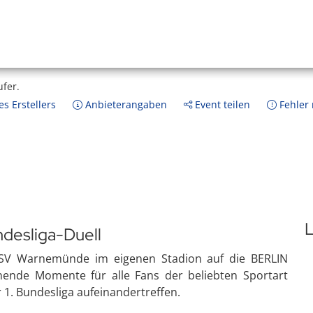
ufer.
s Erstellers
Anbieterangaben
Event teilen
Fehler
L
desliga-Duell
r SV Warnemünde im eigenen Stadion auf die BERLIN
nende Momente für alle Fans der beliebten Sportart
 1. Bundesliga aufeinandertreffen.