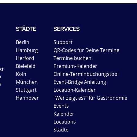
STÄDTE
SERVICES
Berlin
Support
Hamburg
QR-Codes für Deine Termine
Herford
Termine buchen
Bielefeld
Premium-Kalender
st
Köln
Online-Terminbuchungstool
n
München
Event-Bridge Anleitung
n
Stuttgart
Location-Kalender
Hannover
"Wer zeigt es?" für Gastronomie
Events
Kalender
Locations
Städte