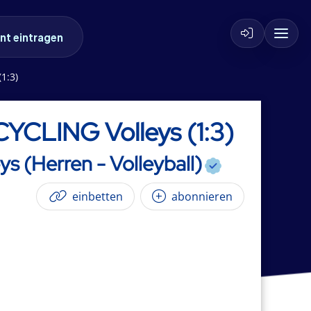
nt eintragen
1:3)
CLING Volleys (1:3)
 (Herren - Volleyball)
einbetten
abonnieren