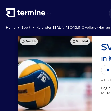
Home
Sport
Kalender BERLIN RECYCLING Volleys (Herren - Vo
Mag ich
Bin dabei
SV
in
#1.Bu
Begin
Mi 14