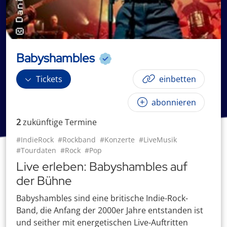
Babyshambles
Tickets
einbetten
abonnieren
2
zukünftige
Termin
e
#IndieRock
#Rockband
#Konzerte
#LiveMusik
#Tourdaten
#Rock
#Pop
Live erleben: Babyshambles auf
der Bühne
Babyshambles sind eine britische Indie-Rock-
Band, die Anfang der 2000er Jahre entstanden ist
und seither mit energetischen Live-Auftritten