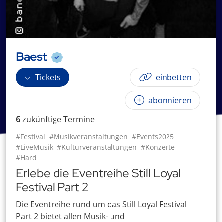
Baest
Tickets
einbetten
abonnieren
6
zukünftige
Termin
e
#Festival
#Musikveranstaltungen
#Events2025
#LiveMusik
#Kulturveranstaltungen
#Konzerte
#Hard
Erlebe die Eventreihe Still Loyal
Festival Part 2
Die Eventreihe rund um das Still Loyal Festival
Part 2 bietet allen Musik- und