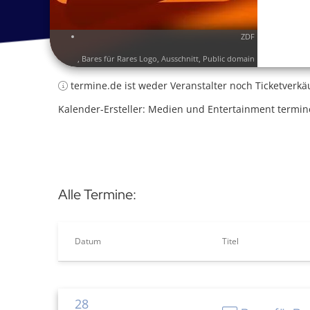
ZDF
,
Bares für Rares Logo
, Ausschnitt, Public domain
termine.de ist weder Veranstalter noch Ticketverkä
Kalender-Ersteller: Medien und Entertainment termin
Alle Termine:
Datum
Titel
28