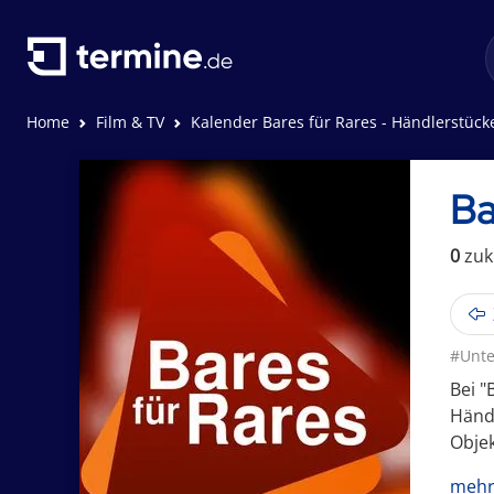
Home
Film & TV
Kalender Bares für Rares - Händlerstück
Ba
0
zuk
#Unte
Bei "
Händ
Objek
mehr