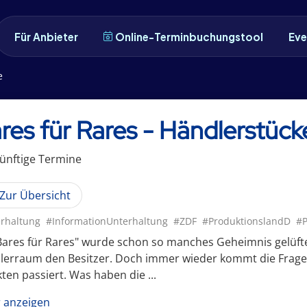
Für Anbieter
Online-Terminbuchungstool
Eve
e
res für Rares - Händlerstüc
ünftige
Termin
e
Zur Übersicht
rhaltung
#InformationUnterhaltung
#ZDF
#ProduktionslandD
#P
Bares für Rares" wurde schon so manches Geheimnis gelüfte
lerraum den Besitzer. Doch immer wieder kommt die Frage 
ten passiert. Was haben die ...
 anzeigen