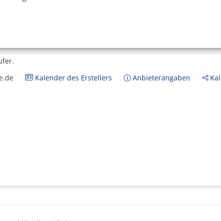
ufer.
e.de
Kalender des Erstellers
Anbieterangaben
Kal