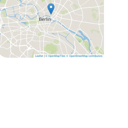
Leaflet
|
© OpenMapTiles
© OpenStreetMap contributors