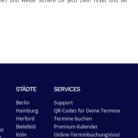
rt und Weise. Sichere Dir jetzt Dein Ticket und sei
STÄDTE
SERVICES
Berlin
Support
Hamburg
QR-Codes für Deine Termine
Herford
Termine buchen
Bielefeld
Premium-Kalender
st
Köln
Online-Terminbuchungstool
n