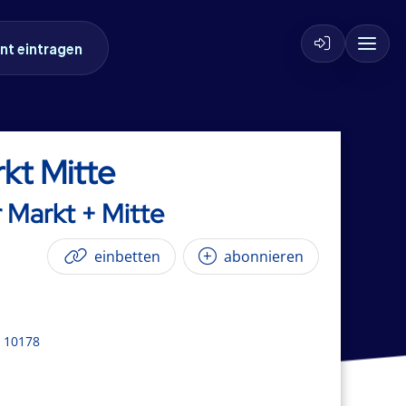
nt eintragen
kt Mitte
 Markt + Mitte
einbetten
abonnieren
, 10178