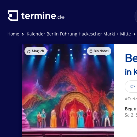
Home
Kalender Berlin Führung Hackescher Markt + Mitte
Mag ich
Bin dabei
Be
in 
#Freiz
Begin
Sa 2.