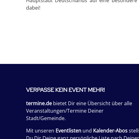
Hauptstadt Deutschlands auf eine besondere A
dabei!
VERPASSE KEIN EVENT MEHR!
termine.de
bietet Dir eine Übersicht über alle
Veranstaltungen/Termine Deiner
Stadt/Gemeinde.
Mit unseren
Eventlisten
und
Kalender-Abos
stell
Du Dir Deine ganz persönliche Liste nach Deine