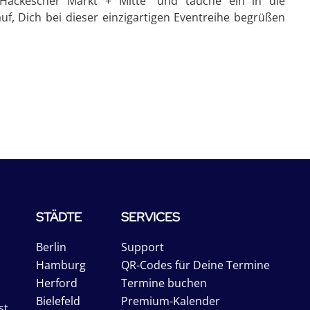
g Hackescher Markt + Mitte" und tauche ein in die
auf, Dich bei dieser einzigartigen Eventreihe begrüßen
STÄDTE
SERVICES
Berlin
Support
Hamburg
QR-Codes für Deine Termine
Herford
Termine buchen
Bielefeld
Premium-Kalender
st