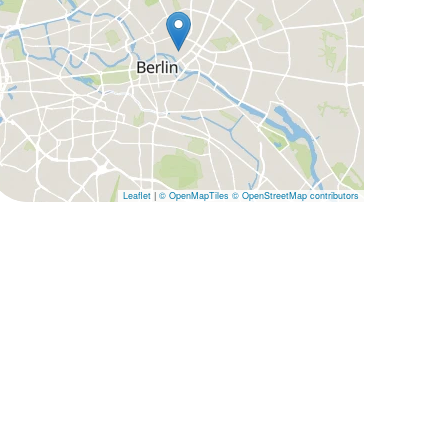
Leaflet
|
© OpenMapTiles
© OpenStreetMap contributors