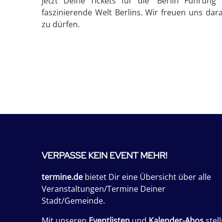
jetzt Deine Tickets für die "Berlin Führun
faszinierende Welt Berlins. Wir freuen uns dar
zu dürfen.
VERPASSE KEIN EVENT MEHR!
termine.de
bietet Dir eine Übersicht über alle
Veranstaltungen/Termine Deiner
Stadt/Gemeinde.
Mit unseren
Eventlisten
und
Kalender-Abos
stell