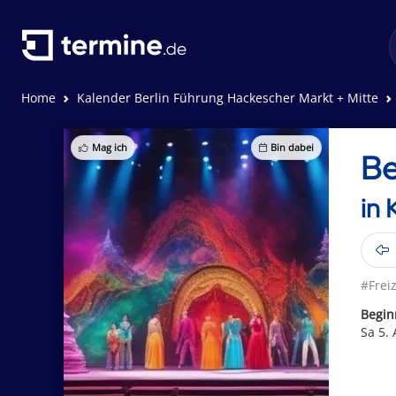
Home
Kalender Berlin Führung Hackescher Markt + Mitte
Mag ich
Bin dabei
Be
in 
#Freiz
Begin
Sa 5.