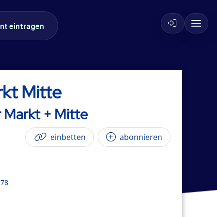
nt eintragen
kt Mitte
 Markt + Mitte
einbetten
abonnieren
178