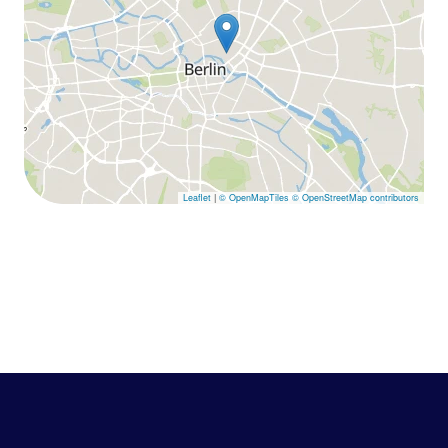
Leaflet
|
© OpenMapTiles
© OpenStreetMap contributors