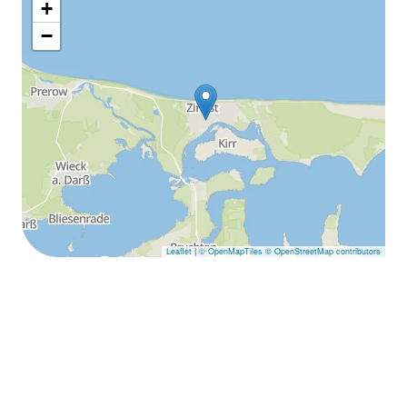
+
−
Leaflet
|
© OpenMapTiles
© OpenStreetMap contributors