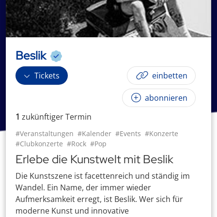
Beslik
Tickets
einbetten
abonnieren
1
zukünftige
r
Termin
#Veranstaltungen
#Kalender
#Events
#Konzerte
#Clubkonzerte
#Rock
#Pop
Erlebe die Kunstwelt mit Beslik
Die Kunstszene ist facettenreich und ständig im
Wandel. Ein Name, der immer wieder
Aufmerksamkeit erregt, ist Beslik. Wer sich für
moderne Kunst und innovative