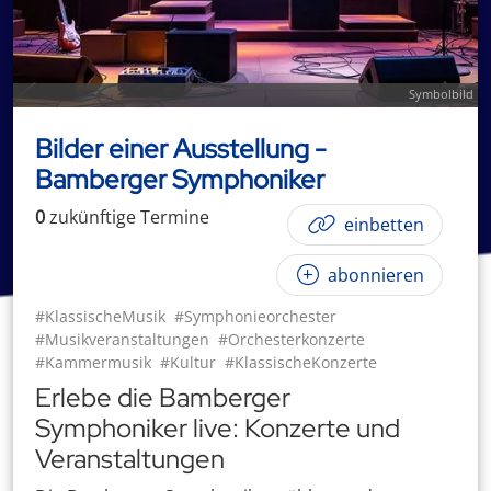
Symbolbild
Bilder einer Ausstellung -
Bamberger Symphoniker
0
zukünftige
Termin
e
einbetten
abonnieren
#KlassischeMusik
#Symphonieorchester
#Musikveranstaltungen
#Orchesterkonzerte
#Kammermusik
#Kultur
#KlassischeKonzerte
Erlebe die Bamberger
Symphoniker live: Konzerte und
Veranstaltungen