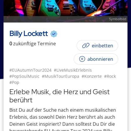
Symbolbild
Billy Lockett
0
zukünftige
Termin
e
einbetten
abonnieren
#EUAutumnTour2024
#LiveMusikErlebnis
#PopSoulMusic
#MusikTourEuropa
#Konzerte
#Rock
#Pop
Erlebe Musik, die Herz und Geist
berührt
Bist Du auf der Suche nach einem musikalischen
Erlebnis, das sowohl Dein Herz berührt als auch
Deinen Geist inspiriert? Dann solltest Du Dir die