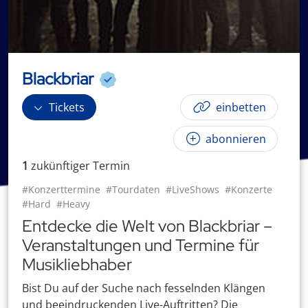
Blackbriar
Tickets
einbetten
abonnieren
1
zukünftige
r
Termin
#Konzerttermine
#Tourdaten
#LiveShows
#Konzerte
#Hard
#Heavy
Entdecke die Welt von Blackbriar –
Veranstaltungen und Termine für
Musikliebhaber
Bist Du auf der Suche nach fesselnden Klängen
und beeindruckenden Live-Auftritten? Die