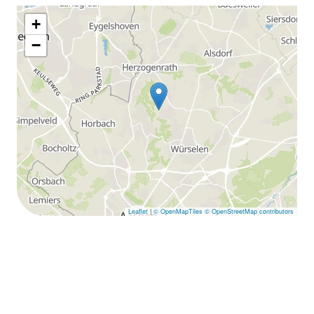
+
−
Leaflet
|
© OpenMapTiles
© OpenStreetMap contributors