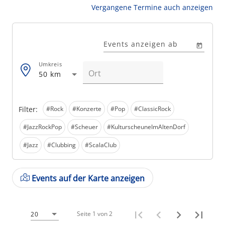
Vergangene Termine auch anzeigen
Events anzeigen ab
Umkreis
50 km
Filter:
#Rock
#Konzerte
#Pop
#ClassicRock
#JazzRockPop
#Scheuer
#KulturscheuneImAltenDorf
#Jazz
#Clubbing
#ScalaClub
Events auf der Karte anzeigen
Seite 1 von 2
20