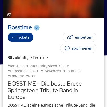
Bosstime
Tickets
einbetten
abonnieren
30
zukünftige
Termin
e
#Bosstime
#BruceSpringsteenTribute
#EStreetBandCover
#LiveKonzert
#RockEvent
#Konzerte
#Rock
BOSSTIME - Die beste Bruce
Springsteen Tribute Band in
Europa
BOSSTIME ist eine europäische Tribute-Band, die