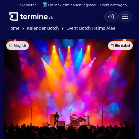
Für Anbieter
Online-Terminbuchungstool
Event eintragen
Home
Kalender Botch
Event Botch Helms Alee
Mag ich
Bin dabei