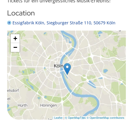
Tickets für ein unvergessliches Musik-Erlebnis!
Location
Essigfabrik Köln, Siegburger Straße 110, 50679 Köln
+
−
Leaflet
|
© OpenMapTiles
© OpenStreetMap contributors