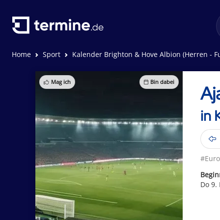
Home
Sport
Kalender Brighton & Hove Albion (Herren - F
Mag ich
Bin dabei
Aj
in 
#Eur
Begin
Do 9.