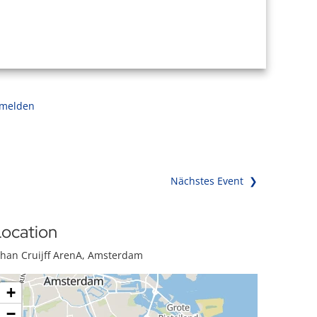
 melden
Nächstes Event ❯
ocation
ohan Cruijff ArenA, Amsterdam
+
−