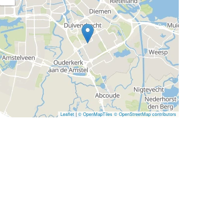
Leaflet
|
© OpenMapTiles
© OpenStreetMap contributors