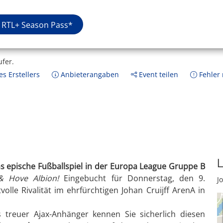
RTL+ Season Pass*
ufer.
s Erstellers
Anbieterangaben
Event teilen
Fehler
L
 epische Fußballspiel in der Europa League Gruppe B
& Hove Albion!
Eingebucht für Donnerstag, den 9.
J
lle Rivalität im ehrfürchtigen Johan Cruijff ArenA in
ls treuer Ajax-Anhänger kennen Sie sicherlich diesen