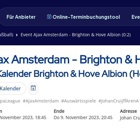
Für Anbieter
Online-Terminbuchungstool
Eve
ußball)
Event Ajax Amsterdam - Brighton & Hove Albion (0:2)
ax Amsterdam - Brighton & H
Kalender Brighton & Hove Albion (H
Kalender
opaLeague
#AjaxAmsterdam
#Auswärtsspiele
#JohanCruijffArenA
n
Ende
Adresse
 November 2023, 18:45
Do 9. November 2023, 20:45
Johan Cr