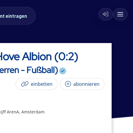
nt eintragen
ove Albion (0:2)
erren - Fußball)
einbetten
abonnieren
uijff ArenA, Amsterdam