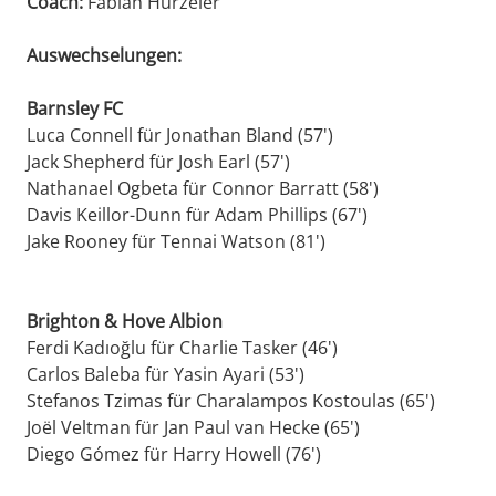
Coach:
Fabian Hürzeler
Auswechselungen:
Barnsley FC
Luca Connell für Jonathan Bland (57')
Jack Shepherd für Josh Earl (57')
Nathanael Ogbeta für Connor Barratt (58')
Davis Keillor-Dunn für Adam Phillips (67')
Jake Rooney für Tennai Watson (81')
Brighton & Hove Albion
Ferdi Kadıoğlu für Charlie Tasker (46')
Carlos Baleba für Yasin Ayari (53')
Stefanos Tzimas für Charalampos Kostoulas (65')
Joël Veltman für Jan Paul van Hecke (65')
Diego Gómez für Harry Howell (76')