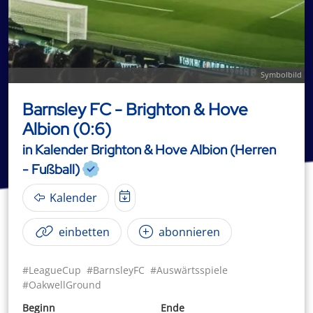
Symbolbild
Barnsley FC - Brighton & Hove
Albion (0:6)
in Kalender Brighton & Hove Albion (Herren
- Fußball)
Kalender
einbetten
abonnieren
#LeagueCup
#BarnsleyFC
#Auswärtsspiele
#OakwellGround
Beginn
Ende