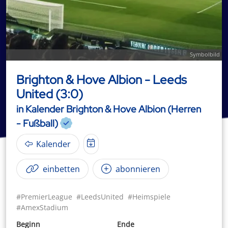
Symbolbild
Brighton & Hove Albion - Leeds
United (3:0)
in Kalender Brighton & Hove Albion (Herren
- Fußball)
Kalender
einbetten
abonnieren
#PremierLeague
#LeedsUnited
#Heimspiele
#AmexStadium
Beginn
Ende