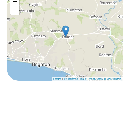
+
−
Leaflet
|
© OpenMapTiles
© OpenStreetMap contributors