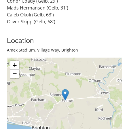
Conor Coady (Gelb, 29')
Mads Hermansen (Gelb, 31')
Caleb Okoli (Gelb, 63')
Oliver Skipp (Gelb, 68')
Location
Amex Stadium, Village Way, Brighton
+
−