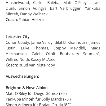
Hinshelwood, Carlos Baleba, Matt O'Riley, Lewis
Dunk, Simon Adingra, Bart Verbruggen, Yankuba
Minteh, Danny Welbeck
Coach:
Fabian Hürzeler
Leicester City
Conor Coady, Jamie Vardy, Bilal El Khannouss, James
Justin, Luke Thomas, Stephy Mavididi, Mads
Hermansen, Caleb Okoli, Boubakary Soumaré,
Wilfred Ndidi, Kasey McAteer
Coach:
Ruud van Nistelrooy
Auswechselungen:
Brighton & Hove Albion
Matt O'Riley für Diego Gómez (70')
Yankuba Minteh für Solly March (70')
Simon Adingra für Brajan Gruda (82')