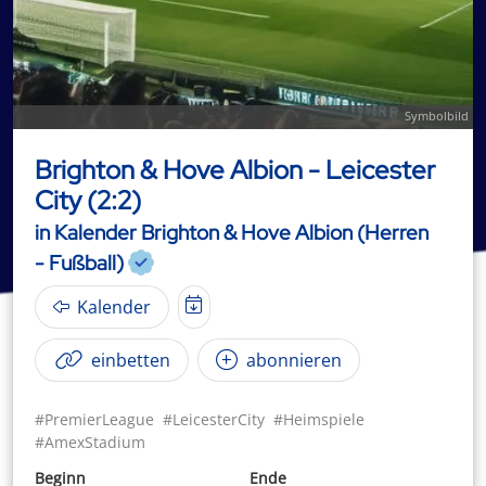
Symbolbild
Brighton & Hove Albion - Leicester
City (2:2)
in Kalender Brighton & Hove Albion (Herren
- Fußball)
Kalender
einbetten
abonnieren
#PremierLeague
#LeicesterCity
#Heimspiele
#AmexStadium
Beginn
Ende