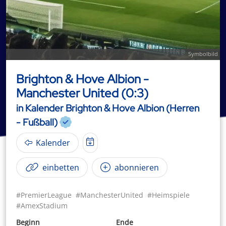
Symbolbild
Brighton & Hove Albion -
Manchester United (0:3)
in Kalender Brighton & Hove Albion (Herren
- Fußball)
Kalender
einbetten
abonnieren
#PremierLeague
#ManchesterUnited
#Heimspiele
#AmexStadium
Beginn
Ende