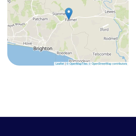
Leaflet
|
© OpenMapTiles
© OpenStreetMap contributors