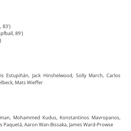
)
 83')
fball, 89')
)
is Estupiñán, Jack Hinshelwood, Solly March, Carlos
lbeck, Mats Wieffer
Kilman, Mohammed Kudus, Konstantinos Mavropanos,
as Paquetá, Aaron Wan-Bissaka, James Ward-Prowse