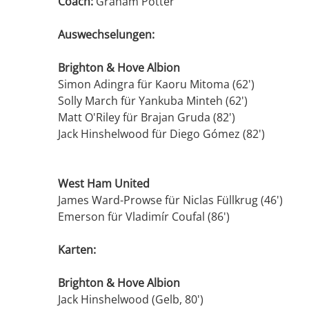
Coach:
Graham Potter
Auswechselungen:
Brighton & Hove Albion
Simon Adingra für Kaoru Mitoma (62')
Solly March für Yankuba Minteh (62')
Matt O'Riley für Brajan Gruda (82')
Jack Hinshelwood für Diego Gómez (82')
West Ham United
James Ward-Prowse für Niclas Füllkrug (46')
Emerson für Vladimír Coufal (86')
Karten:
Brighton & Hove Albion
Jack Hinshelwood (Gelb, 80')