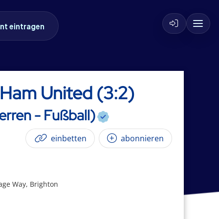
nt eintragen
 Ham United (3:2)
erren - Fußball)
einbetten
abonnieren
age Way, Brighton