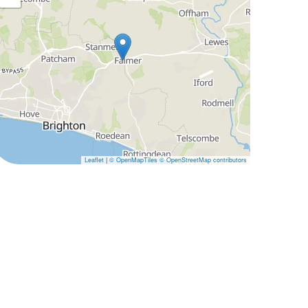
Leaflet
|
© OpenMapTiles
© OpenStreetMap contributors