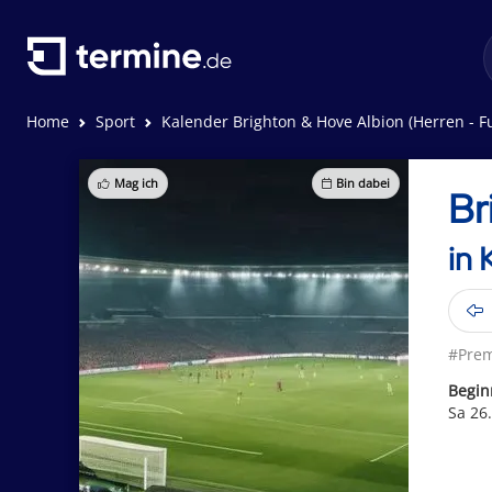
Home
Sport
Kalender Brighton & Hove Albion (Herren - F
Mag ich
Bin dabei
Br
in 
#Prem
Begin
Sa 26.