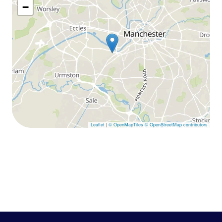
−
Leaflet
|
© OpenMapTiles
© OpenStreetMap contributors