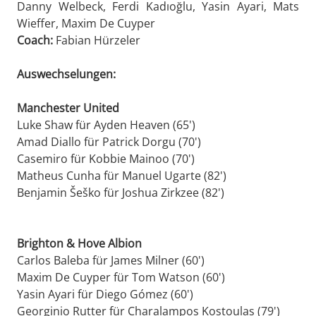
Danny Welbeck, Ferdi Kadıoğlu, Yasin Ayari, Mats
Wieffer, Maxim De Cuyper
Coach:
Fabian Hürzeler
Auswechselungen:
Manchester United
Luke Shaw für Ayden Heaven (65')
Amad Diallo für Patrick Dorgu (70')
Casemiro für Kobbie Mainoo (70')
Matheus Cunha für Manuel Ugarte (82')
Benjamin Šeško für Joshua Zirkzee (82')
Brighton & Hove Albion
Carlos Baleba für James Milner (60')
Maxim De Cuyper für Tom Watson (60')
Yasin Ayari für Diego Gómez (60')
Georginio Rutter für Charalampos Kostoulas (79')