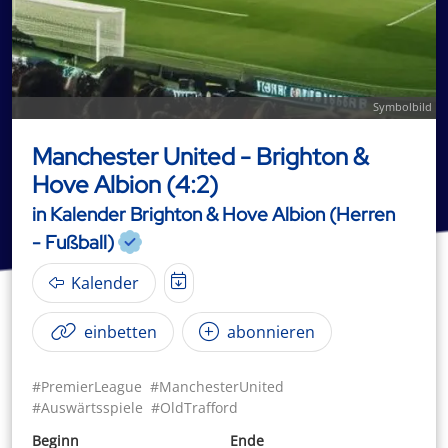
Symbolbild
Manchester United - Brighton &
Hove Albion (4:2)
in Kalender Brighton & Hove Albion (Herren
- Fußball)
Kalender
einbetten
abonnieren
#PremierLeague
#ManchesterUnited
#Auswärtsspiele
#OldTrafford
Beginn
Ende