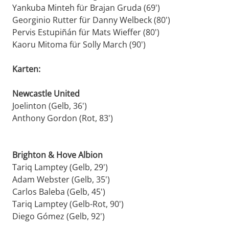
Yankuba Minteh für Brajan Gruda (69')
Georginio Rutter für Danny Welbeck (80')
Pervis Estupiñán für Mats Wieffer (80')
Kaoru Mitoma für Solly March (90')
Karten:
Newcastle United
Joelinton (Gelb, 36')
Anthony Gordon (Rot, 83')
Brighton & Hove Albion
Tariq Lamptey (Gelb, 29')
Adam Webster (Gelb, 35')
Carlos Baleba (Gelb, 45')
Tariq Lamptey (Gelb-Rot, 90')
Diego Gómez (Gelb, 92')