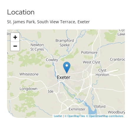
Location
St. James Park, South View Terrace, Exeter
+
−
Leaflet
|
© OpenMapTiles
© OpenStreetMap contributors