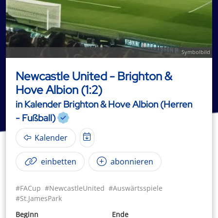
Symbolbild
Newcastle United - Brighton &
Hove Albion (1:2)
in Kalender Brighton & Hove Albion (Herren
- Fußball)
Kalender
einbetten
abonnieren
#FACup
#NewcastleUnited
#Auswärtsspiele
#St.JamesPark
Beginn
Ende