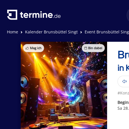
Home
Kalender Brunsbüttel Singt
Event Brunsbüttel Sing
Mag ich
Bin dabei
Br
in 
#Konz
Begin
Sa 28