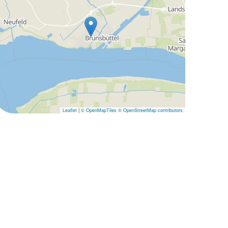
Leaflet
|
© OpenMapTiles
© OpenStreetMap contributors