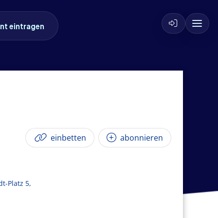
nt eintragen
einbetten
abonnieren
t-Platz 5,