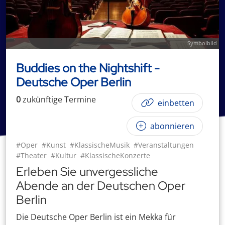
Symbolbild
Buddies on the Nightshift -
Deutsche Oper Berlin
0
zukünftige
Termin
e
einbetten
abonnieren
#Oper
#Kunst
#KlassischeMusik
#Veranstaltungen
#Theater
#Kultur
#KlassischeKonzerte
Erleben Sie unvergessliche
Abende an der Deutschen Oper
Berlin
Die Deutsche Oper Berlin ist ein Mekka für