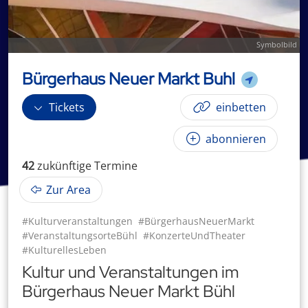
Symbolbild
Bürgerhaus Neuer Markt Buhl
Tickets
einbetten
abonnieren
42
zukünftige
Termin
e
Zur Area
#Kulturveranstaltungen
#BürgerhausNeuerMarkt
#VeranstaltungsorteBühl
#KonzerteUndTheater
#KulturellesLeben
Kultur und Veranstaltungen im
Bürgerhaus Neuer Markt Bühl