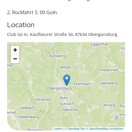
2. Rückfahrt 5: 00 GoIn.
Location
Club Go In, Kaufbeurer Straße 34, 87634 Obergünzburg
+
−
Leaflet
|
© OpenMapTiles
© OpenStreetMap contributors