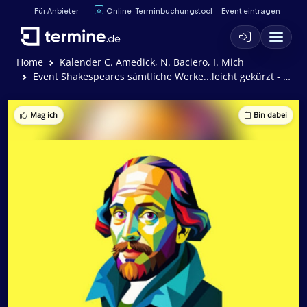
Für Anbieter
Online-Terminbuchungstool
Event eintragen
Home
Kalender C. Amedick, N. Baciero, I. Mich
Event Shakespeares sämtliche Werke...leicht gekürzt - Komödie von A. Long, D. Singer und J. Winfield
Mag ich
Bin dabei