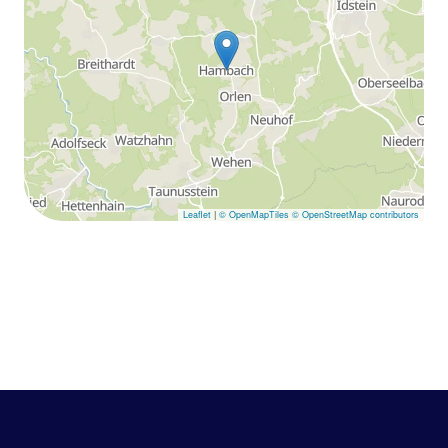
Leaflet
|
© OpenMapTiles
© OpenStreetMap contributors