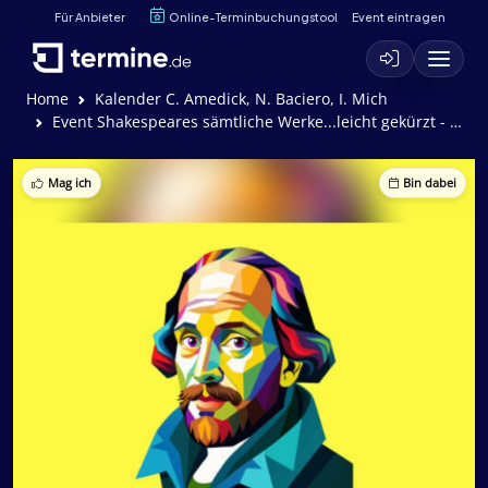
Für Anbieter
Online-Terminbuchungstool
Event eintragen
Home
Kalender C. Amedick, N. Baciero, I. Mich
Event Shakespeares sämtliche Werke...leicht gekürzt - Komödie von A. Long, D. Singer und J. Winfield
Mag ich
Bin dabei