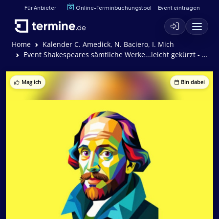
Für Anbieter
Online-Terminbuchungstool
Event eintragen
Home
Kalender C. Amedick, N. Baciero, I. Mich
Event Shakespeares sämtliche Werke...leicht gekürzt - Komödie von A. Long, D. Singer und J. Winfield
Mag ich
Bin dabei