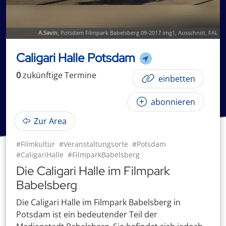
A.Savin
,
Potsdam Filmpark Babelsberg 09-2017 img1
, Ausschnitt,
FAL
Caligari Halle Potsdam
0
zukünftige
Termin
e
einbetten
abonnieren
Zur Area
#Filmkultur
#Veranstaltungsorte
#Potsdam
#CaligariHalle
#FilmparkBabelsberg
Die Caligari Halle im Filmpark
Babelsberg
Die Caligari Halle im Filmpark Babelsberg in
Potsdam ist ein bedeutender Teil der