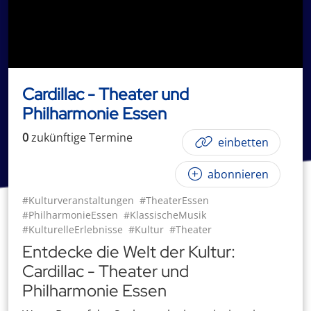
Cardillac - Theater und
Philharmonie Essen
0
zukünftige
Termin
e
einbetten
abonnieren
#Kulturveranstaltungen
#TheaterEssen
#PhilharmonieEssen
#KlassischeMusik
#KulturelleErlebnisse
#Kultur
#Theater
Entdecke die Welt der Kultur:
Cardillac - Theater und
Philharmonie Essen