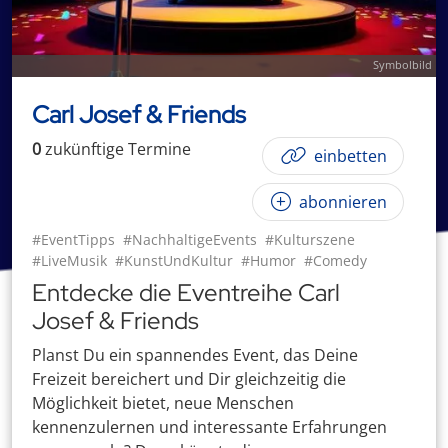
Symbolbild
Carl Josef & Friends
0
zukünftige
Termin
e
einbetten
abonnieren
#EventTipps
#NachhaltigeEvents
#Kulturszene
#LiveMusik
#KunstUndKultur
#Humor
#Comedy
Entdecke die Eventreihe Carl
Josef & Friends
Planst Du ein spannendes Event, das Deine
Freizeit bereichert und Dir gleichzeitig die
Möglichkeit bietet, neue Menschen
kennenzulernen und interessante Erfahrungen