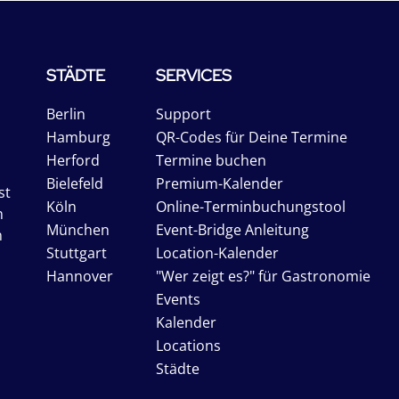
STÄDTE
SERVICES
Berlin
Support
Hamburg
QR-Codes für Deine Termine
Herford
Termine buchen
Bielefeld
Premium-Kalender
st
Köln
Online-Terminbuchungstool
n
München
Event-Bridge Anleitung
n
Stuttgart
Location-Kalender
Hannover
"Wer zeigt es?" für Gastronomie
Events
Kalender
Locations
Städte