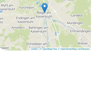
Leaflet
|
© OpenMapTiles
© OpenStreetMap contributors