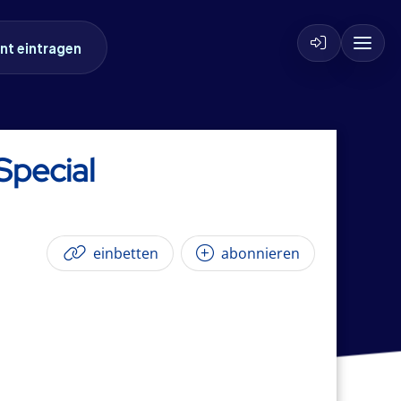
nt eintragen
Special
einbetten
abonnieren