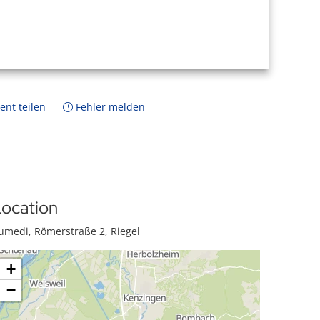
ent teilen
Fehler melden
ocation
umedi, Römerstraße 2, Riegel
+
−