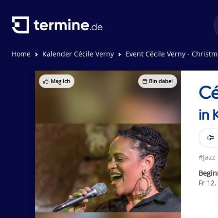
Home
Kalender Cécile Verny
Event Cécile Verny - Christm
Mag ich
Bin dabei
Cé
in 
#Jazz
Begin
Fr 12