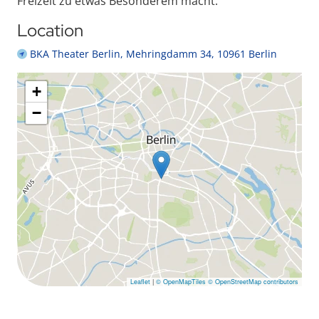
Freizeit zu etwas Besonderem macht.
Location
BKA Theater Berlin, Mehringdamm 34, 10961 Berlin
+
−
Leaflet
|
© OpenMapTiles
© OpenStreetMap contributors