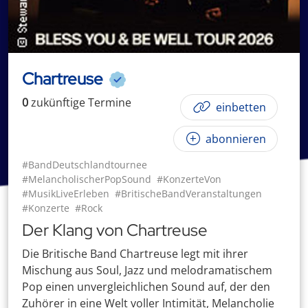
Chartreuse
0
zukünftige
Termin
e
einbetten
abonnieren
#BandDeutschlandtournee
#MelancholischerPopSound
#KonzerteVon
#MusikLiveErleben
#BritischeBandVeranstaltungen
#Konzerte
#Rock
Der Klang von Chartreuse
Die Britische Band Chartreuse legt mit ihrer
Mischung aus Soul, Jazz und melodramatischem
Pop einen unvergleichlichen Sound auf, der den
Zuhörer in eine Welt voller Intimität, Melancholie