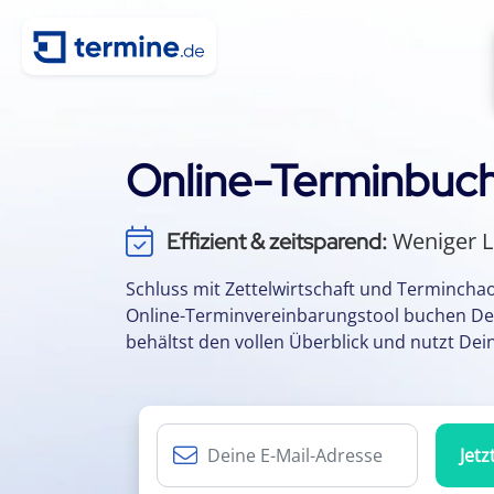
Online-Terminbuch
Weniger L
Effizient & zeitsparend:
Keine App oder 
Einfach & flexibel:
Schluss mit Zettelwirtschaft und Termincha
Online-Terminvereinbarungstool buchen De
Durch einfache
Kundenbindung:
behältst den vollen Überblick und nutzt Deine
Termine per 
Kalenderintegration:
Jetz