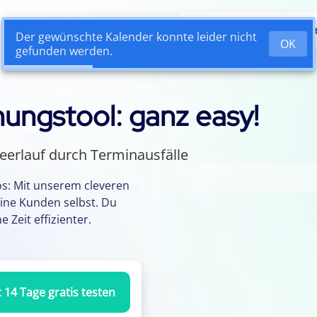
Vorteile
So funktionie
Der gewünschte Kalender konnte leider nicht
OK
gefunden werden.
ungstool: ganz easy!
eerlauf durch Terminausfälle
Installation nötig
os: Mit unserem cleveren
Onl
ine Kunden selbst. Du
 Terminvereinbarung
 Zeit effizienter.
Klick in den Smartphone-Kalender
t 14 Tage gratis testen