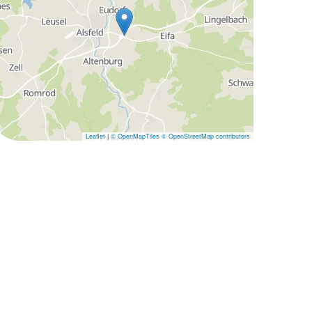
Leaflet
|
© OpenMapTiles
© OpenStreetMap contributors