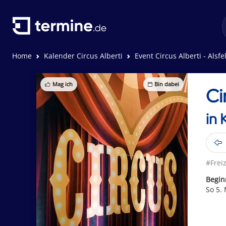
Home
Kalender Circus Alberti
Event Circus Alberti - Alsfe
Mag ich
Bin dabei
Ci
in 
#Freiz
Begin
So 5.