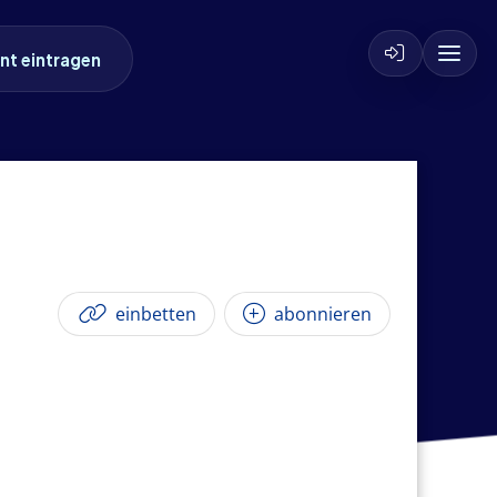
nt eintragen
einbetten
abonnieren