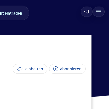
nt eintragen
einbetten
abonnieren