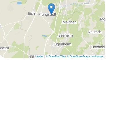
Leaflet
|
© OpenMapTiles
© OpenStreetMap contributors