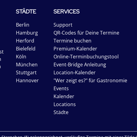
STÄDTE
SERVICES
Berlin
Support
Hamburg
QR-Codes für Deine Termine
Herford
Termine buchen
Bielefeld
Premium-Kalender
st
Köln
Online-Terminbuchungstool
n
München
Event-Bridge Anleitung
n
Stuttgart
Location-Kalender
Hannover
"Wer zeigt es?" für Gastronomie
Events
Kalender
Locations
Städte