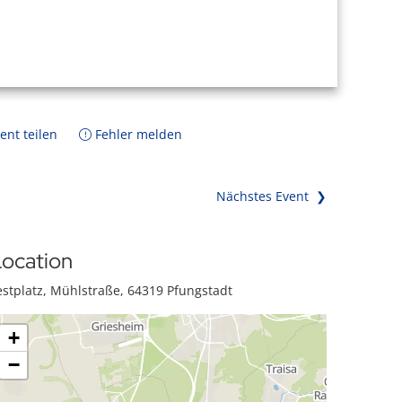
ent teilen
Fehler melden
Nächstes Event ❯
ocation
estplatz, Mühlstraße, 64319 Pfungstadt
+
−