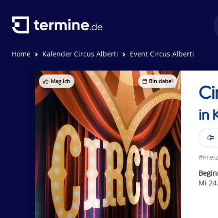
Home
Kalender Circus Alberti
Event Circus Alberti
Mag ich
Bin dabei
Ci
in 
#Freiz
Begin
Mi 24.