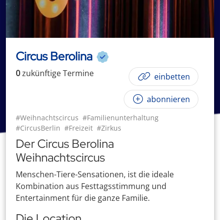
Circus Berolina
0
zukünftige
Termin
e
einbetten
abonnieren
#Weihnachtscircus
#Familienunterhaltung
#CircusBerlin
#Freizeit
#Zirkus
Der Circus Berolina
Weihnachtscircus
Menschen-Tiere-Sensationen, ist die ideale
Kombination aus Festtagsstimmung und
Entertainment für die ganze Familie.
Die Location