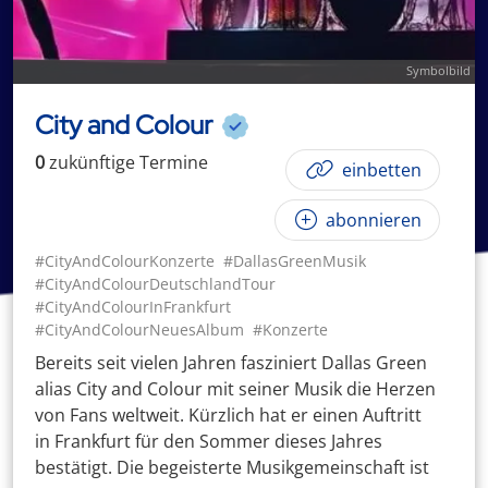
Symbolbild
City and Colour
0
zukünftige
Termin
e
einbetten
abonnieren
#CityAndColourKonzerte
#DallasGreenMusik
#CityAndColourDeutschlandTour
#CityAndColourInFrankfurt
#CityAndColourNeuesAlbum
#Konzerte
Bereits seit vielen Jahren fasziniert Dallas Green
alias City and Colour mit seiner Musik die Herzen
von Fans weltweit. Kürzlich hat er einen Auftritt
in Frankfurt für den Sommer dieses Jahres
bestätigt. Die begeisterte Musikgemeinschaft ist