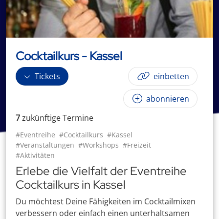
Cocktailkurs - Kassel
Tickets
einbetten
abonnieren
7
zukünftige
Termin
e
#Eventreihe
#Cocktailkurs
#Kassel
#Veranstaltungen
#Workshops
#Freizeit
#Aktivitäten
Erlebe die Vielfalt der Eventreihe
Cocktailkurs in Kassel
Du möchtest Deine Fähigkeiten im Cocktailmixen
verbessern oder einfach einen unterhaltsamen