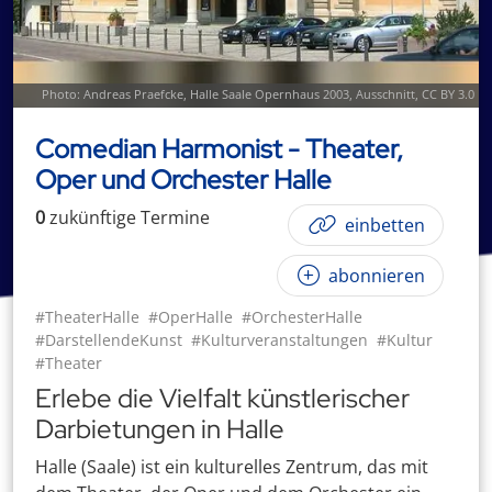
Photo: Andreas Praefcke,
Halle Saale Opernhaus 2003
, Ausschnitt,
CC BY 3.0
Comedian Harmonist - Theater,
Oper und Orchester Halle
0
zukünftige
Termin
e
einbetten
abonnieren
#TheaterHalle
#OperHalle
#OrchesterHalle
#DarstellendeKunst
#Kulturveranstaltungen
#Kultur
#Theater
Erlebe die Vielfalt künstlerischer
Darbietungen in Halle
Halle (Saale) ist ein kulturelles Zentrum, das mit